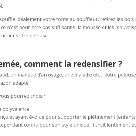
l.
oufflé idéalement votre tonte au souffleur, retirez les bois 
e n’est peut-être pas suffisant si la mousse et les mauvais
carifier votre pelouse.
semée, comment la redensifier ?
chaud, un manque d’arrosage, une maladie etc… votre pelous
 gazon adapté.
ous pourrez choisir :
a polyvalence
onçu et ayant évolué pour supporter le piétinement (enfants,
t cependant connu pour son style unique. Il croît lentement et